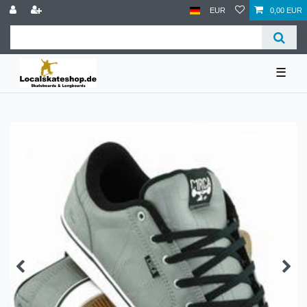
EUR
0,00 EUR
☰