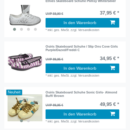
Etnies Skateboard Schuhe Plimsy White/Silver
37,95 € *
UVP 59,90 €
In den Warenkorb
*
inkl. ges. MwSt.
zzgl.
Versandkosten
Osiris Skateboard Schuhe / Slip Ons Cove Girls
Purple/Dazed/Freddi C
34,95 € *
UVP 89,95 €
In den Warenkorb
*
inkl. ges. MwSt.
zzgl.
Versandkosten
Neuheit
Osiris Skateboard Schuhe Sonic Girls- Almond
Buff/ Brown
49,95 € *
UVP 89,95 €
In den Warenkorb
*
inkl. ges. MwSt.
zzgl.
Versandkosten