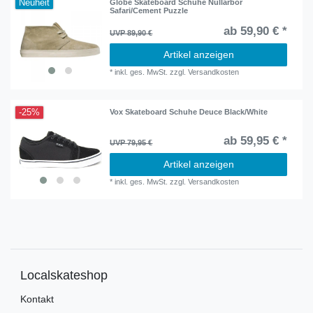
Neuheit
Globe Skateboard Schuhe Nullarbor
Safari/Cement Puzzle
ab 59,90 € *
UVP 89,90 €
Artikel anzeigen
*
inkl. ges. MwSt.
zzgl.
Versandkosten
-25%
Vox Skateboard Schuhe Deuce Black/White
ab 59,95 € *
UVP 79,95 €
Artikel anzeigen
*
inkl. ges. MwSt.
zzgl.
Versandkosten
Localskateshop
Kontakt