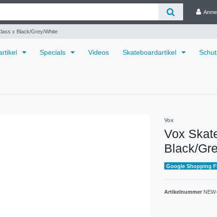
Anme
lass x Black/Grey/White
rtikel
Specials
Videos
Skateboardartikel
Schut
Vox
Vox Skat
Black/Gr
Google Shopping 
Artikelnummer
NEW-