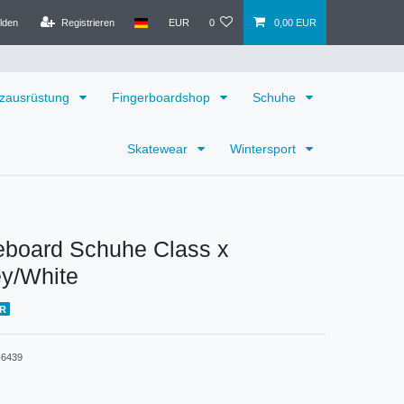
lden
Registrieren
EUR
0
0,00 EUR
zausrüstung
Fingerboardshop
Schuhe
Skatewear
Wintersport
eboard Schuhe Class x
ey/White
FR
6439