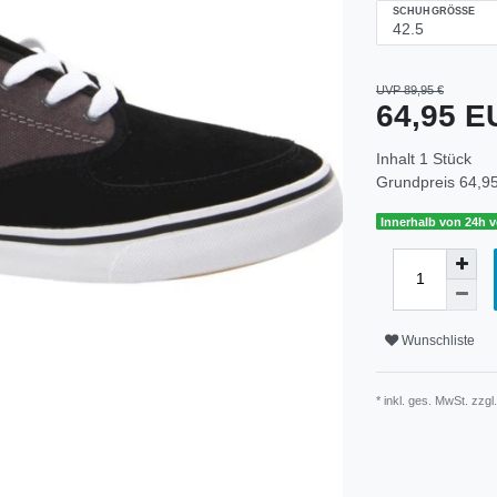
SCHUHGRÖSSE
UVP 89,95 €
64,95 
Inhalt
1
Stück
Grundpreis
64,95
Innerhalb von 24h v
Wunschliste
* inkl. ges. MwSt. zzgl