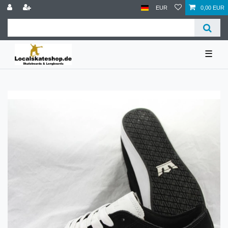
EUR
0,00 EUR
☰