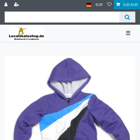
EUR
0,00 EUR
☰