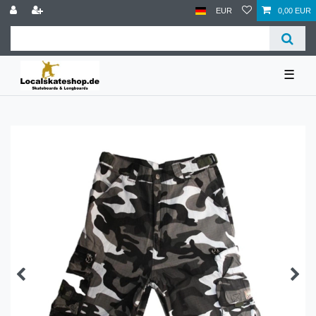
EUR
0,00 EUR
☰