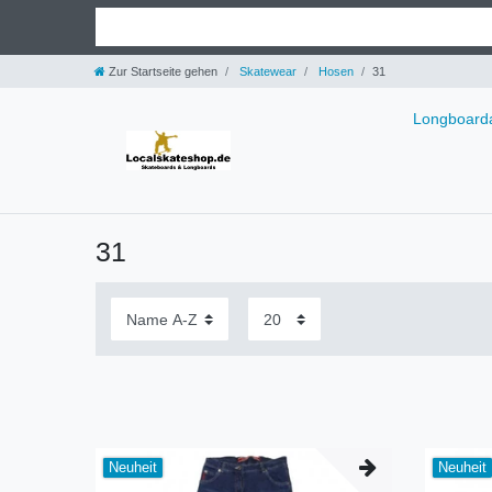
Zur Startseite gehen
Skatewear
Hosen
31
Longboarda
31
Neuheit
Neuheit