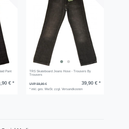
aid Pant
TRS Skateboard Jeans Hose - Trousers By
Trousers
,90 € *
39,90 € *
UVP 59,90 €
*
inkl. ges. MwSt.
zzgl.
Versandkosten