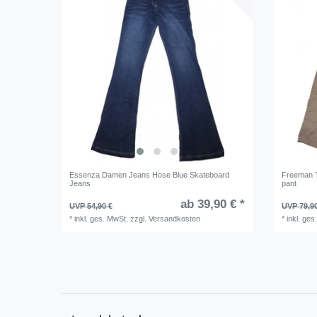
Essenza Damen Jeans Hose Blue Skateboard
Freeman T
Jeans
pant
ab 39,90 € *
UVP 54,90 €
UVP 79,9
*
inkl. ges. MwSt.
zzgl.
Versandkosten
*
inkl. ges