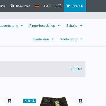
lden
Registrieren
EUR
0
0,00 EUR
zausrüstung
Fingerboardshop
Schuhe
Skatewear
Wintersport
Filter
Neuheit