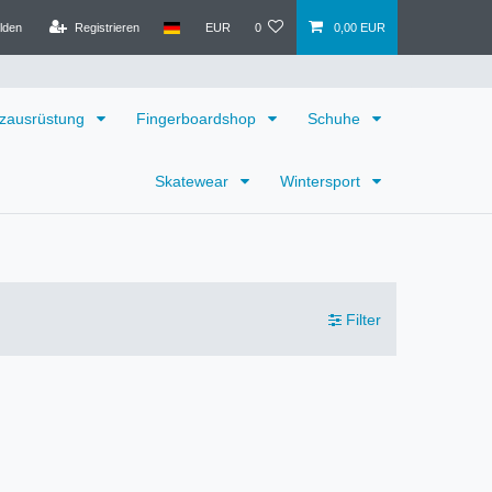
lden
Registrieren
EUR
0
0,00 EUR
zausrüstung
Fingerboardshop
Schuhe
Skatewear
Wintersport
Filter