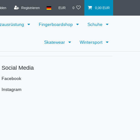
lden
Registrieren
EUR
0
0,00 EUR
zausrüstung
Fingerboardshop
Schuhe
Skatewear
Wintersport
Social Media
Facebook
Instagram