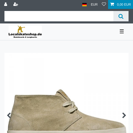
EUR
0,00 EUR
☰