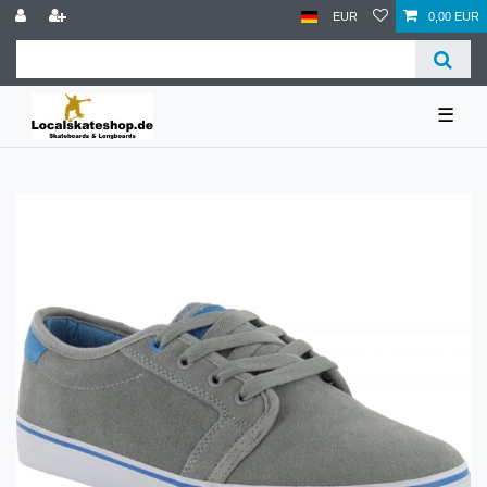
EUR
0,00 EUR
☰