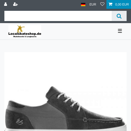
EUR
0,00 EUR
☰