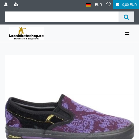
EUR
0,00 EUR
☰