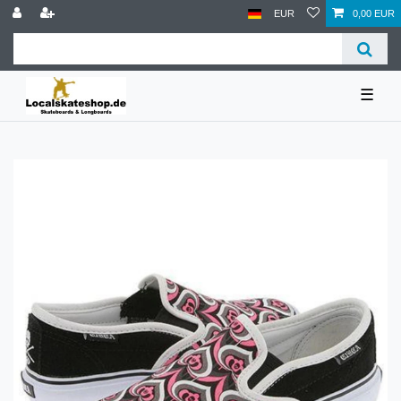
EUR
0,00 EUR
☰