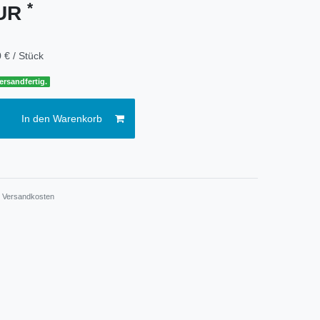
*
EUR
 € / Stück
ersandfertig.
In den Warenkorb
.
Versandkosten