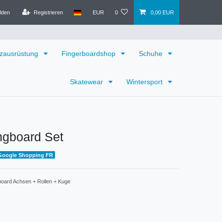
lden
Registrieren
EUR
0
0,00 EUR
zausrüstung
Fingerboardshop
Schuhe
Skatewear
Wintersport
gboard Set
Google Shopping FR
oard Achsen + Rollen + Kuge