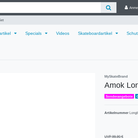
Anme
Set
rtikel
Specials
Videos
Skateboardartikel
Schut
MySkateBrand
Amok Lon
Sonderangebote
Artikelnummer
Longb
UVP 99,90 €