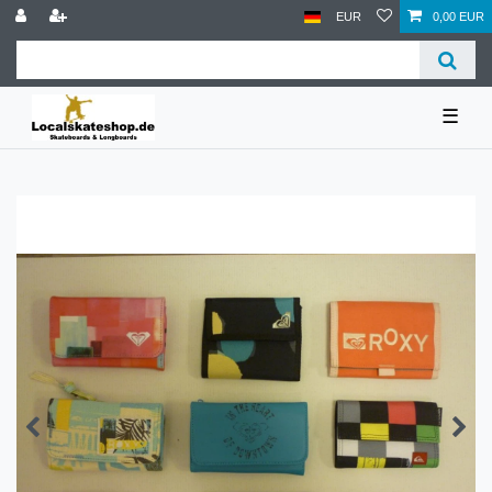
EUR
0,00 EUR
☰